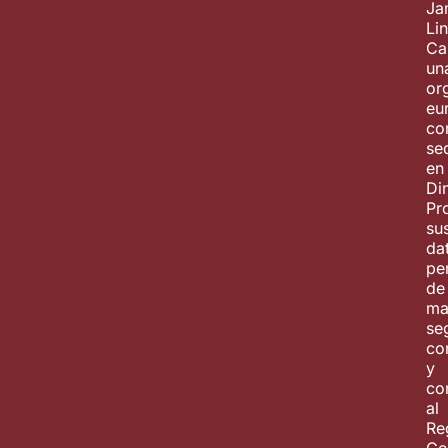
Ja
Li
Ca
un
or
eu
co
se
en
Di
Pr
su
da
pe
de
ma
se
co
y
co
al
Re