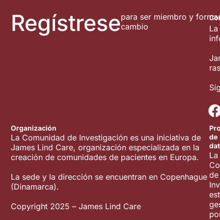
Regístrese
para ser miembro y formar
Co
cambio
La
in
Ja
ra
Sí
Organización
Pr
La Comunidad de Investigación es una iniciativa de
de
da
James Lind Care, organización especializada en la
La
creación de comunidades de pacientes en Europa.
Co
de
La sede y la dirección se encuentran en Copenhague
In
(Dinamarca).
es
ge
Copyright 2025 – James Lind Care
po