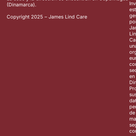
In
(Dinamarca).
es
ge
Copyright 2025 – James Lind Care
po
Ja
Li
Ca
un
or
eu
co
se
en
Di
Pr
su
da
pe
de
ma
se
co