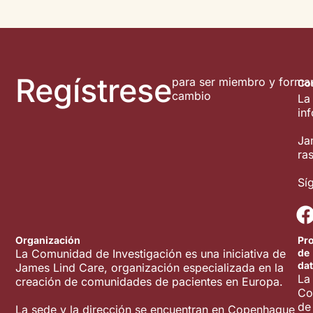
Regístrese
para ser miembro y formar
Co
cambio
La
in
Ja
ra
Sí
Organización
Pr
La Comunidad de Investigación es una iniciativa de
de
da
James Lind Care, organización especializada en la
La
creación de comunidades de pacientes en Europa.
Co
de
La sede y la dirección se encuentran en Copenhague